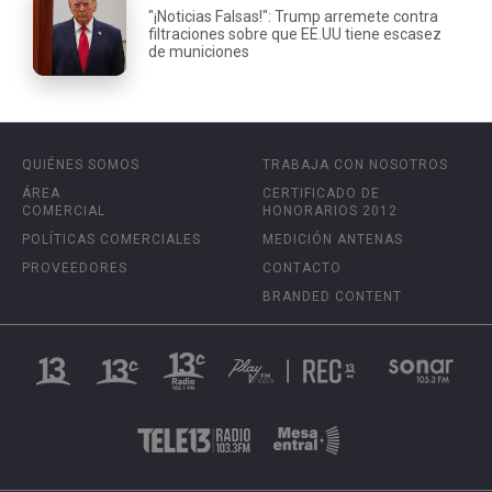
"¡Noticias Falsas!": Trump arremete contra
filtraciones sobre que EE.UU tiene escasez
de municiones
QUIÉNES SOMOS
TRABAJA CON NOSOTROS
ÁREA
CERTIFICADO DE
COMERCIAL
HONORARIOS 2012
POLÍTICAS COMERCIALES
MEDICIÓN ANTENAS
PROVEEDORES
CONTACTO
BRANDED CONTENT