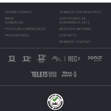
QUIÉNES SOMOS
TRABAJA CON NOSOTROS
ÁREA
CERTIFICADO DE
COMERCIAL
HONORARIOS 2012
POLÍTICAS COMERCIALES
MEDICIÓN ANTENAS
PROVEEDORES
CONTACTO
BRANDED CONTENT