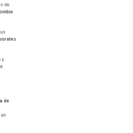
os de
lombia
sus
borales
 y
os
a de
 en