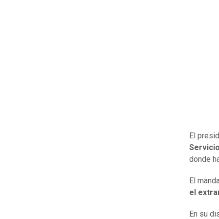
El presi
Servici
donde ha
El manda
el extra
En su di