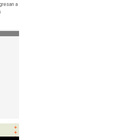
gresan a
s