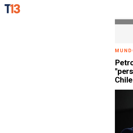
MUND
Petr
"per
Chile