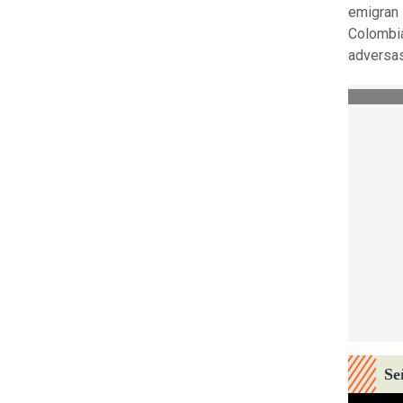
emigran 
Colombia
adversas
Se