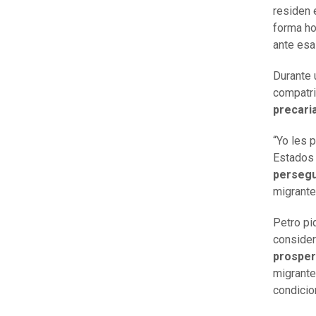
residen
forma ho
ante esa
Durante 
compatri
precaria
“Yo les 
Estados 
persegu
migrant
Petro pi
consider
prosper
migrante
condicio