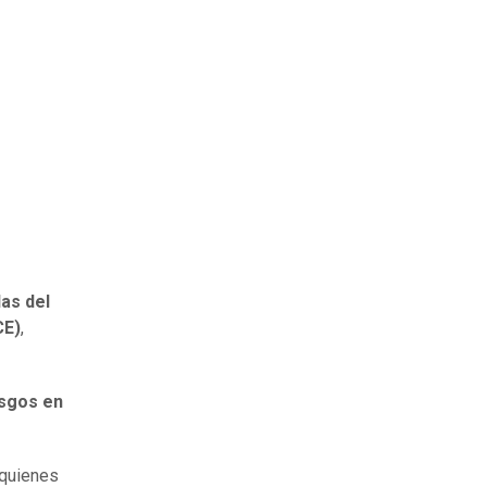
as del
CE)
,
esgos en
quienes