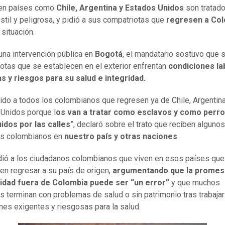
 en países como
Chile, Argentina y Estados Unidos
son tratad
stil y peligrosa, y pidió a sus compatriotas que
regresen a Co
 situación.
una intervención pública en
Bogotá
, el mandatario sostuvo que 
otas que se establecen en el exterior enfrentan
condiciones la
s y riesgos para su salud e integridad.
pido a todos los colombianos que regresen ya de Chile, Argentina
Unidos porque l
os van a tratar como esclavos y como perr
idos por las calles
”, declaró sobre el trato que reciben algunos
es colombianos en
nuestro país y otras naciones
.
dió a los ciudadanos colombianos que viven en esos países que
en regresar a su país de origen,
argumentando que la promes
idad fuera de Colombia puede ser “un error”
y que muchos
s terminan con problemas de salud o sin patrimonio tras trabajar
nes exigentes y riesgosas para la salud.