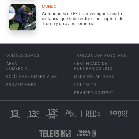
MUNDO
Autoridades de EE.UU. investigan la corta
distancia que hubo entre el helicóptero de
Trump y un avión comercial
QUIÉNES SOMOS
TRABAJA CON NOSOTROS
ÁREA
CERTIFICADO DE
COMERCIAL
HONORARIOS 2012
POLÍTICAS COMERCIALES
MEDICIÓN ANTENAS
PROVEEDORES
CONTACTO
BRANDED CONTENT