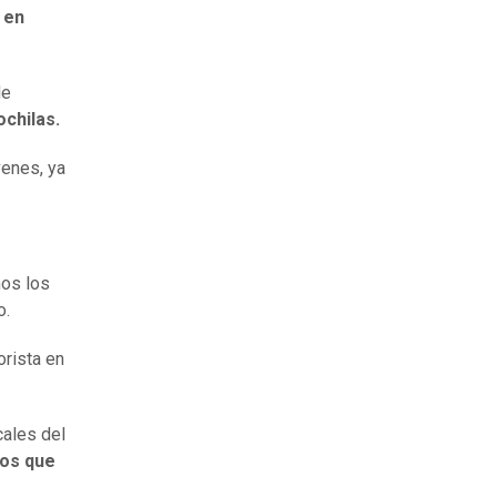
 en
de
ochilas.
venes, ya
ños los
o.
orista en
cales del
gos que