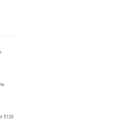
e
la:
nir $120