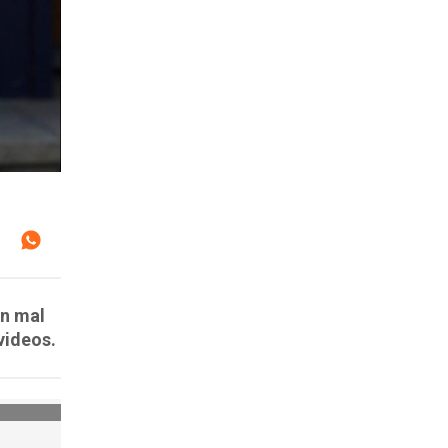
un mal
videos.