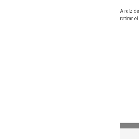
A raíz d
retirar e