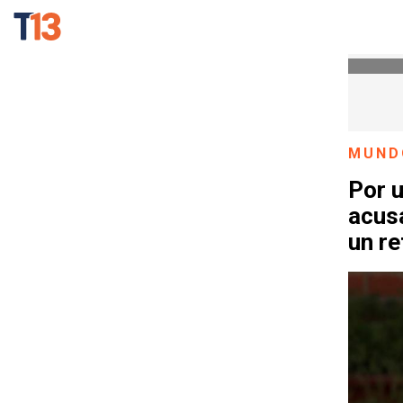
MUND
Por u
acusa
un re