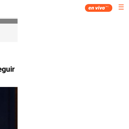
☰
eguir