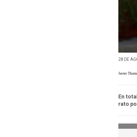
28 DE AG
Javier Thom
En tota
rato po