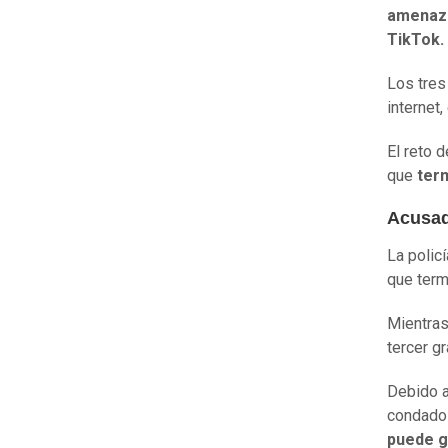
amenaza
TikTok.
Los tres
internet,
El reto d
que
ter
Acusad
La polic
que term
Mientras
tercer g
Debido a
condado 
puede g