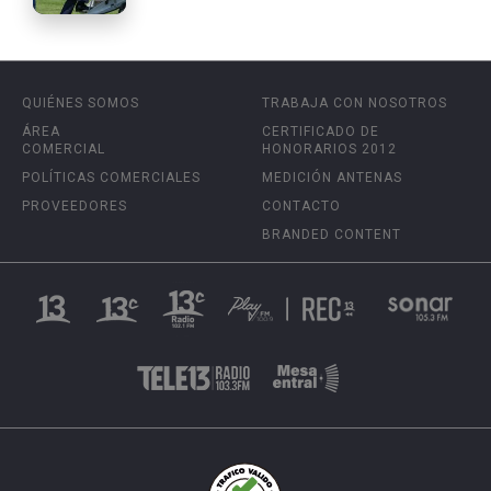
QUIÉNES SOMOS
TRABAJA CON NOSOTROS
ÁREA
CERTIFICADO DE
COMERCIAL
HONORARIOS 2012
POLÍTICAS COMERCIALES
MEDICIÓN ANTENAS
PROVEEDORES
CONTACTO
BRANDED CONTENT