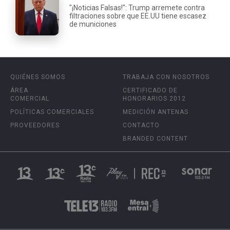
"¡Noticias Falsas!": Trump arremete contra
filtraciones sobre que EE.UU tiene escasez
de municiones
QUIÉNES SOMOS
TRABAJA CON NOSOTROS
ÁREA
CERTIFICADO DE
COMERCIAL
HONORARIOS 2012
POLÍTICAS COMERCIALES
MEDICIÓN ANTENAS
PROVEEDORES
CONTACTO
BRANDED CONTENT