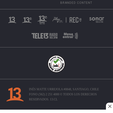
BRANDED CONTENT
INÉS MATTE URREJOLA #0848, SANTIAGO, CHILE
FONO (562) 2 251 4000 © TODOS LOS DERECHOS
RESERVADOS. 13.CL