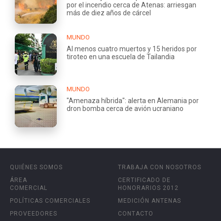
por el incendio cerca de Atenas: arriesgan
más de diez años de cárcel
MUNDO
Al menos cuatro muertos y 15 heridos por
tiroteo en una escuela de Tailandia
MUNDO
"Amenaza híbrida": alerta en Alemania por
dron bomba cerca de avión ucraniano
QUIÉNES SOMOS
TRABAJA CON NOSOTROS
ÁREA
CERTIFICADO DE
COMERCIAL
HONORARIOS 2012
POLÍTICAS COMERCIALES
MEDICIÓN ANTENAS
PROVEEDORES
CONTACTO