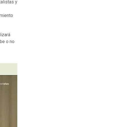
alistas y
amiento
izará
íbe o no