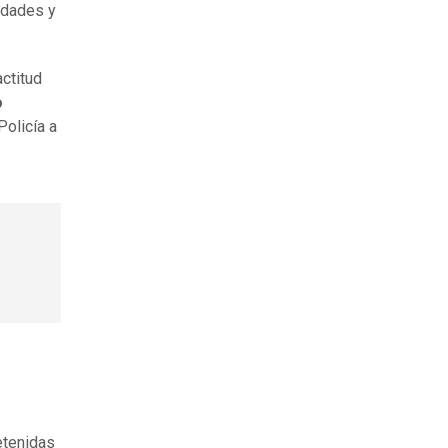
idades y
actitud
o
Policía a
etenidas