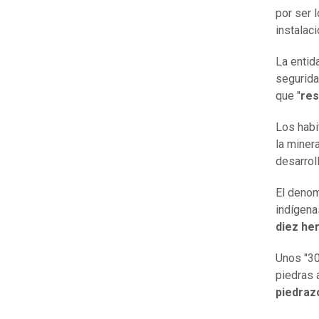
por ser 
instalac
La entid
seguridad
que "
res
Los habi
la miner
desarrol
El denom
indígena
diez he
Unos "3
piedras 
piedraz