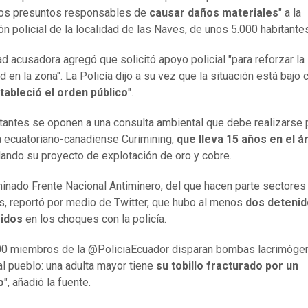
los presuntos responsables de
causar daños materiales
" a la
ión policial de la localidad de las Naves, de unos 5.000 habitante
ad acusadora agregó que solicitó apoyo policial "para reforzar la
 en la zona". La Policía dijo a su vez que la situación está bajo c
tableció el orden público
".
tantes se oponen a una consulta ambiental que debe realizarse 
a ecuatoriano-canadiense Curimining,
que lleva 15 años en el á
lando su proyecto de explotación de oro y cobre.
inado Frente Nacional Antiminero, del que hacen parte sectores
s, reportó por medio de Twitter, que hubo al menos
dos detenid
ridos
en los choques con la policía.
00 miembros de la @PoliciaEcuador disparan bombas lacrimóge
al pueblo: una adulta mayor tiene
su tobillo fracturado por un
o
", añadió la fuente.