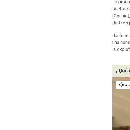
La produ
sectores
(Conaie)
de
tres 
Junto a 
una cons
la explo
¿Qué i