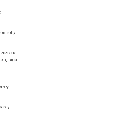
s.
ontrol y
para que
rea,
siga
os y
nas y