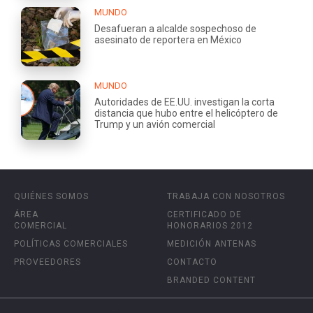
MUNDO
Desafueran a alcalde sospechoso de
asesinato de reportera en México
MUNDO
Autoridades de EE.UU. investigan la corta
distancia que hubo entre el helicóptero de
Trump y un avión comercial
QUIÉNES SOMOS
TRABAJA CON NOSOTROS
ÁREA
CERTIFICADO DE
COMERCIAL
HONORARIOS 2012
POLÍTICAS COMERCIALES
MEDICIÓN ANTENAS
PROVEEDORES
CONTACTO
BRANDED CONTENT