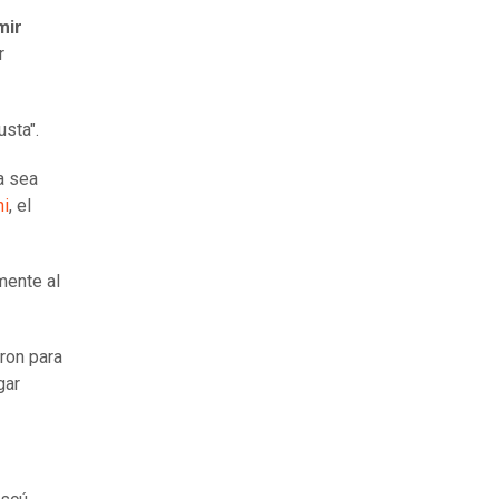
mir
r
usta".
ya sea
ni
, el
mente al
ron para
gar