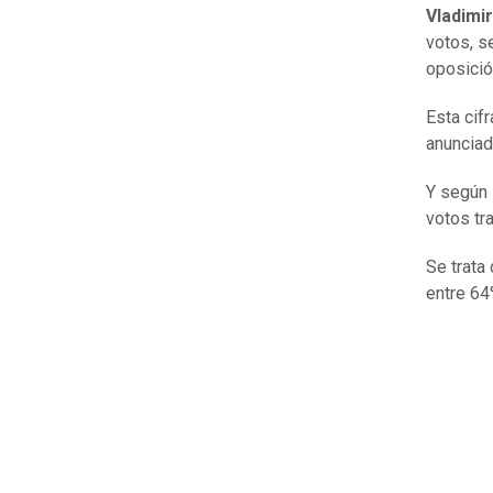
Vladimir
votos, s
oposició
Esta cifr
anunciado
Y según 
votos tr
Se trata
entre 64