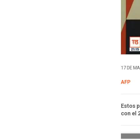
17 DE MA
AFP
Estos p
con el 