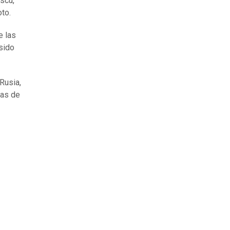
scú,
to.
e las
 sido
Rusia,
nas de