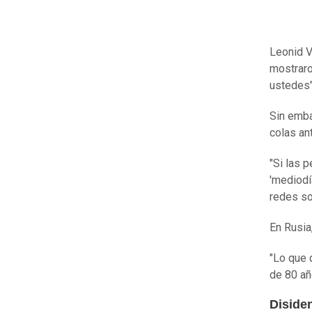
Leonid V
mostraro
ustedes"
Sin emba
colas an
"Si las p
'mediodí
redes so
En Rusia
"Lo que 
de 80 añ
Diside