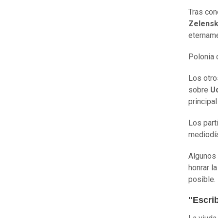
Tras con
Zelensk
etername
Polonia c
Los otro
sobre
U
principal
Los part
mediodía
Algunos 
honrar l
posible.
"Escrib