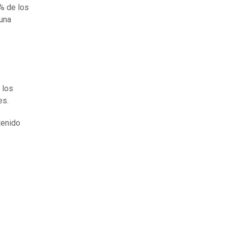
% de los
 una
 los
es.
tenido