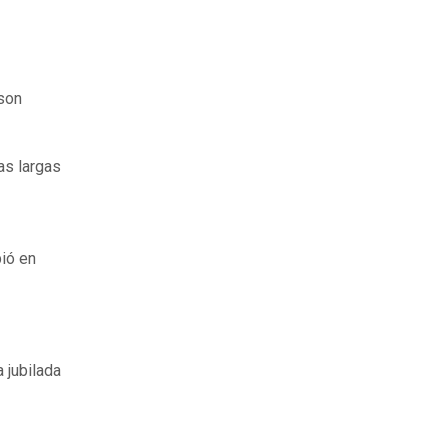
 son
as largas
bió en
 jubilada