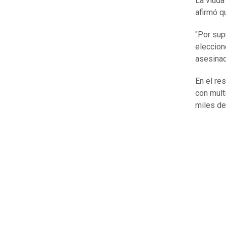
La viuda
afirmó q
"Por sup
eleccione
asesinad
En el re
con mult
miles de