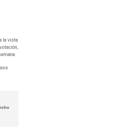
 la vista
votación,
 semana.
usos
recho