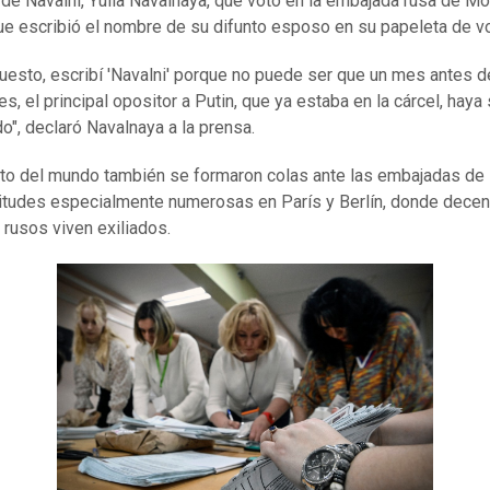
 de Navalni, Yulia Navalnaya, que votó en la embajada rusa de Mo
ue escribió el nombre de su difunto esposo en su papeleta de vo
uesto, escribí 'Navalni' porque no puede ser que un mes antes d
s, el principal opositor a Putin, que ya estaba en la cárcel, haya
o", declaró Navalnaya a la prensa.
sto del mundo también se formaron colas ante las embajadas de 
itudes especialmente numerosas en París y Berlín, donde dece
 rusos viven exiliados.