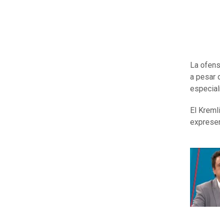
La ofen
a pesar 
especial
El Kreml
expresen