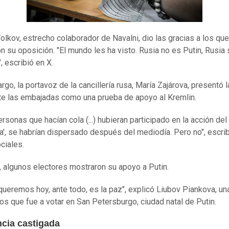
olkov, estrecho colaborador de Navalni, dio las gracias a los que
n su oposición. "El mundo les ha visto. Rusia no es Putin, Rusia
, escribió en X.
rgo, la portavoz de la cancillería rusa, María Zajárova, presentó l
te las embajadas como una prueba de apoyo al Kremlin.
ersonas que hacían cola (...) hubieran participado en la acción del
a', se habrían dispersado después del mediodía. Pero no", escri
ciales.
, algunos electores mostraron su apoyo a Putin.
queremos hoy, ante todo, es la paz", explicó Liubov Piankova, una
os que fue a votar en San Petersburgo, ciudad natal de Putin.
ncia castigada