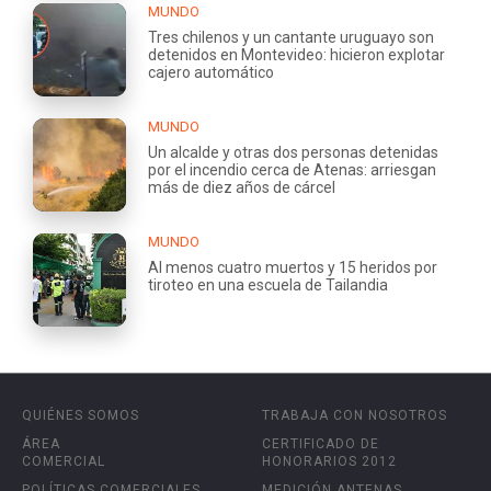
MUNDO
Tres chilenos y un cantante uruguayo son
detenidos en Montevideo: hicieron explotar
cajero automático
MUNDO
Un alcalde y otras dos personas detenidas
por el incendio cerca de Atenas: arriesgan
más de diez años de cárcel
MUNDO
Al menos cuatro muertos y 15 heridos por
tiroteo en una escuela de Tailandia
QUIÉNES SOMOS
TRABAJA CON NOSOTROS
ÁREA
CERTIFICADO DE
COMERCIAL
HONORARIOS 2012
POLÍTICAS COMERCIALES
MEDICIÓN ANTENAS