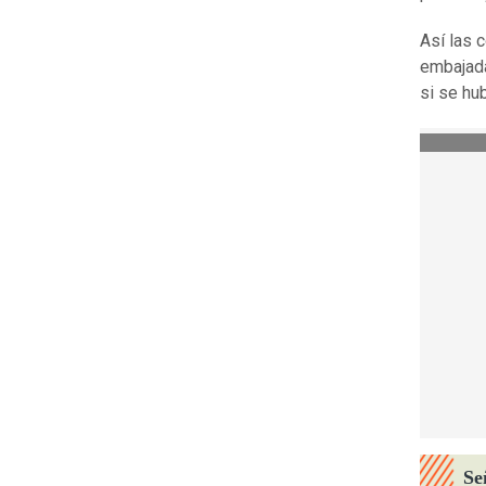
Así las 
embajada
si se hu
Se