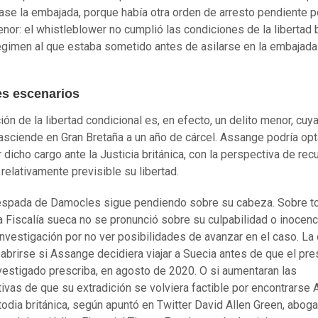
se la embajada, porque había otra orden de arresto pendiente p
enor: el whistleblower no cumplió las condiciones de la libertad 
régimen al que estaba sometido antes de asilarse en la embajada
es escenarios
ión de la libertad condicional es, en efecto, un delito menor, cuy
sciende en Gran Bretaña a un año de cárcel. Assange podría opt
 dicho cargo ante la Justicia británica, con la perspectiva de rec
 relativamente previsible su libertad.
espada de Damocles sigue pendiendo sobre su cabeza. Sobre t
a Fiscalía sueca no se pronunció sobre su culpabilidad o inocenc
 investigación por no ver posibilidades de avanzar en el caso. La
eabrirse si Assange decidiera viajar a Suecia antes de que el pr
nvestigado prescriba, en agosto de 2020. O si aumentaran las
ivas de que su extradición se volviera factible por encontrarse
todia británica, según apuntó en Twitter David Allen Green, abog