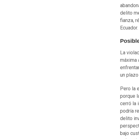
abandona
delito m
fianza, 
Ecuador.
Posibl
La violac
máxima a
enfrentar
un plazo
Pero la 
porque l
cerró la
podría r
delito i
perspect
bajo cus