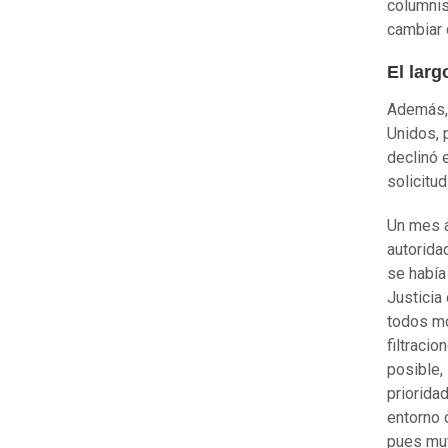
columnis
cambiar 
El lar
Además, 
Unidos, 
declinó 
solicitud
Un mes a
autorida
se había
Justicia
todos mo
filtraci
posible,
priorida
entorno 
pues muy