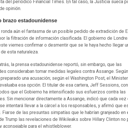
ta del periódico Financial Times. En tal caso, la Justicia sueca p
de opinión.
go brazo estadounidense
ronda aún el fantasma de un posible pedido de extradición de 
por la filtración de información clasificada. El gobierno de Londr
este viernes confirmar o desmentir que se le haya hecho llegar u
 de esta naturaleza.
trás, la prensa estadounidense reportó, sin embargo, que las
des consideraban tomar medidas legales contra Assange. Segú
 preparado una acusación; según el Washington Post, el Minister
 evaluaba esa opción. El titular de esa cartera, Jeff Sessions, co
dos que el Gobierno ha intensificado sus esfuerzos contra las
ones. Sin mencionar directamente a Assange, indicó que cada vez
 se intentará llevar a la cárcel a los responsables, y afirmó que e
d. Fiarse de las presuntas simpatías que le habrían granjeado en 
de Trump las revelaciones de Wikileaks sobre Hillary Clinton no
 aconsejable para el whistleblower.