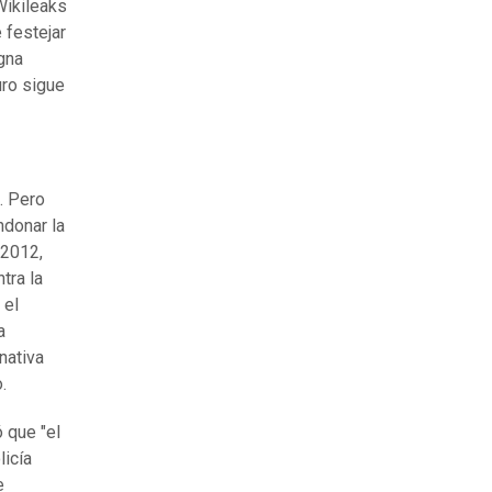
Wikileaks
 festejar
gna
uro sigue
. Pero
ndonar la
 2012,
tra la
 el
a
nativa
.
 que "el
licía
e