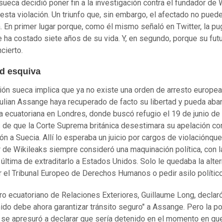
 sueca decidió poner fin a la investigación contra el fundador de 
esta violación. Un triunfo que, sin embargo, el afectado no puede
. En primer lugar porque, como él mismo señaló en Twitter, la pu
 le ha costado siete años de su vida. Y, en segundo, porque su fut
cierto.
ad esquiva
ión sueca implica que ya no existe una orden de arresto europea
ulian Assange haya recuperado de facto su libertad y pueda aba
 ecuatoriana en Londres, donde buscó refugio el 19 de junio de
de que la Corte Suprema británica desestimara su apelación con
ón a Suecia. Allí lo esperaba un juicio por cargos de violaciónque
 de Wikileaks siempre consideró una maquinación política, con l
 última de extraditarlo a Estados Unidos. Solo le quedaba la alter
r el Tribunal Europeo de Derechos Humanos o pedir asilo político
tro ecuatoriano de Relaciones Exteriores, Guillaume Long, declaró
ido debe ahora garantizar tránsito seguro" a Assange. Pero la po
a se apresuró a declarar que sería detenido en el momento en qu