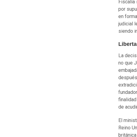
Fiscalía
por supu
en forma
judicial
siendo in
Libert
La decis
no que J
embajada
después 
extradici
fundador
finalidad
de acudi
El minis
Reino Un
británic