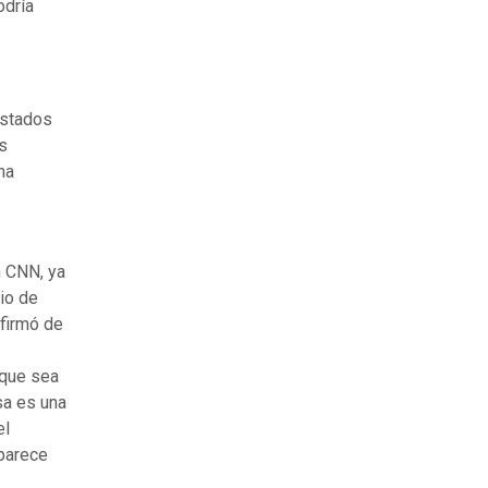
odría
Estados
es
na
n CNN, ya
io de
nfirmó de
 que sea
sa es una
el
 parece