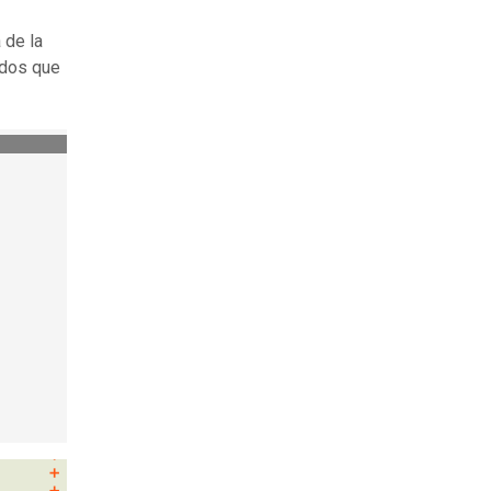
 de la
idos que