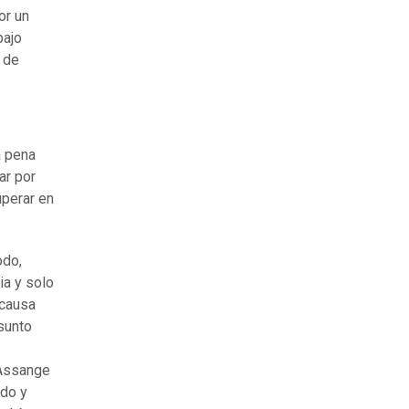
or un
bajo
 de
a pena
ar por
uperar en
odo,
ia y solo
 causa
esunto
 Assange
ado y