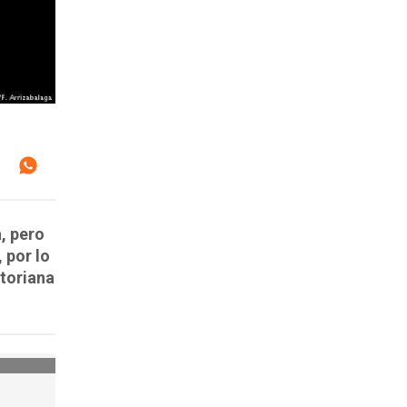
, pero
 por lo
atoriana