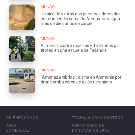
MUNDO
Un alcalde y otras dos personas detenidas
por el incendio cerca de Atenas: arriesgan
más de diez años de cárcel
MUNDO
Al menos cuatro muertos y 15 heridos por
tiroteo en una escuela de Tailandia
MUNDO
"Amenaza híbrida": alerta en Alemania por
dron bomba cerca de avión ucraniano
QUIÉNES SOMOS
TRABAJA CON NOSOTROS
ÁREA
CERTIFICADO DE
COMERCIAL
HONORARIOS 2012