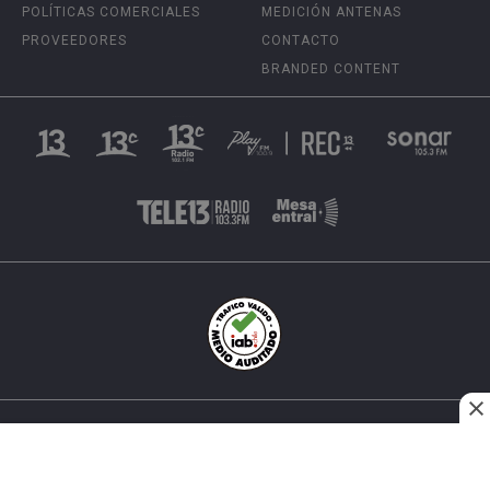
POLÍTICAS COMERCIALES
MEDICIÓN ANTENAS
PROVEEDORES
CONTACTO
BRANDED CONTENT
INÉS MATTE URREJOLA #0848, SANTIAGO, CHILE
FONO (562) 2 251 4000 © TODOS LOS DERECHOS
RESERVADOS. 13.CL