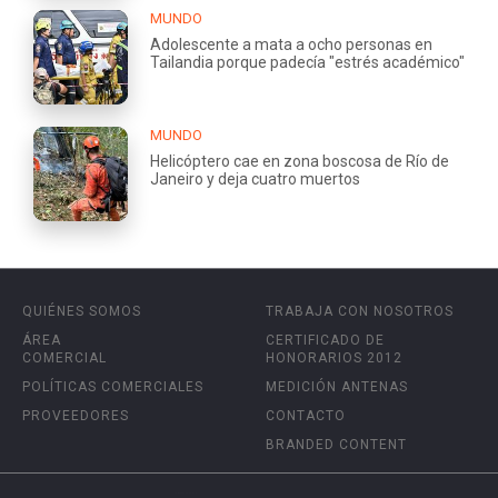
MUNDO
Adolescente a mata a ocho personas en
Tailandia porque padecía "estrés académico"
MUNDO
Helicóptero cae en zona boscosa de Río de
Janeiro y deja cuatro muertos
QUIÉNES SOMOS
TRABAJA CON NOSOTROS
ÁREA
CERTIFICADO DE
COMERCIAL
HONORARIOS 2012
POLÍTICAS COMERCIALES
MEDICIÓN ANTENAS
PROVEEDORES
CONTACTO
BRANDED CONTENT