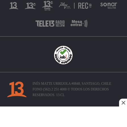
INÉS MATTE URREJOLA #0848, SANTIAGO, CHILE
FONO (562) 2 251 4000 © TODOS LOS DERECHOS
RESERVADOS. 13.CL