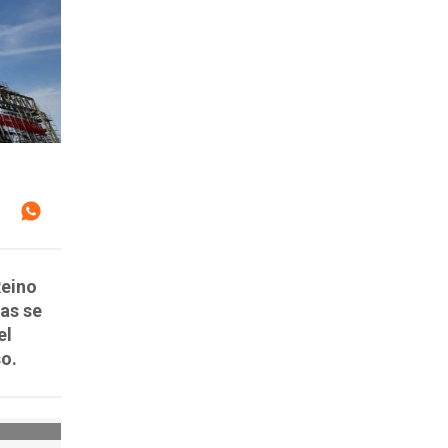
Reino
sas se
el
so.