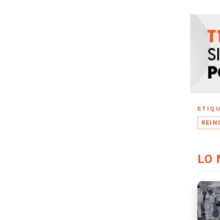
ETIQ
REIN
LO 