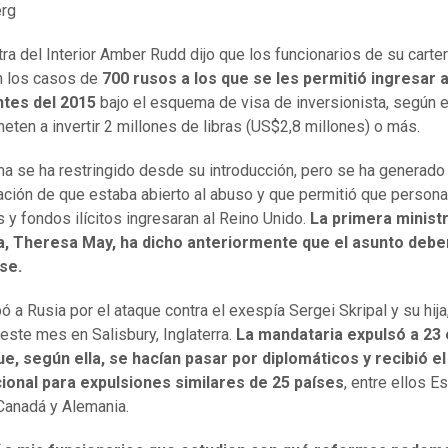
rg
tra del Interior Amber Rudd dijo que los funcionarios de su carte
n los casos de
700 rusos a los que se les permitió ingresar a
ntes del 2015
bajo el esquema de visa de inversionista, según e
ten a invertir 2 millones de libras (US$2,8 millones) o más.
ma se ha restringido desde su introducción, pero se ha generado
ción de que estaba abierto al abuso y que permitió que person
s y fondos ilícitos ingresaran al Reino Unido.
La primera minist
ca, Theresa May, ha dicho anteriormente que el asunto debe
se.
 a Rusia por el ataque contra el exespía Sergei Skripal y su hija,
 este mes en Salisbury, Inglaterra.
La mandataria expulsó a 23 
e, según ella, se hacían pasar por diplomáticos y recibió e
cional para expulsiones similares de 25 países
, entre ellos E
Canadá y Alemania.