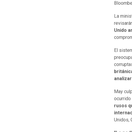
Bloombe
La minis
revisará
Unido a
comprome
El siste
preocupa
corrupta
británi
analizar
May culpó
ocurrido
rusos qu
interna
Unidos, 