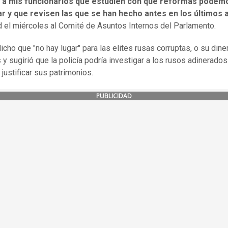
í a mis funcionarios que estudien con qué reformas podem
ar y que revisen las que se han hecho antes en los últimos 
d el miércoles al Comité de Asuntos Internos del Parlamento.
icho que "no hay lugar" para las elites rusas corruptas, o su dine
s
y sugirió que la policía podría investigar a los rusos adinerados
 justificar sus patrimonios.
PUBLICIDAD