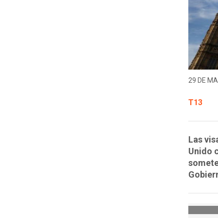
29 DE MA
T13
Las vis
Unido c
someter
Gobiern