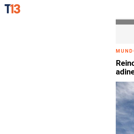
MUND
Reino
adin