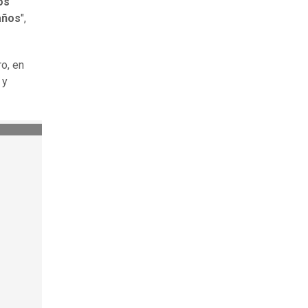
os
años
",
ro, en
 y