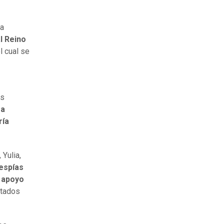
ra
l Reino
l cual se
as
ra
ría
 Yulia,
espías
l apoyo
stados