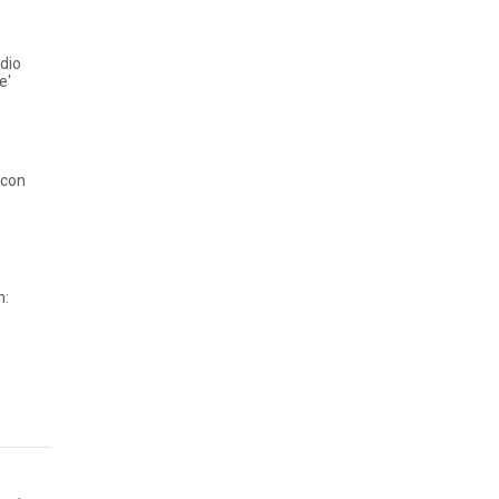
dio
e'
 con
n: