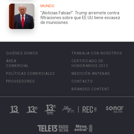
MUNDO
"¡Noticias Falsas!": Trump arremete contra
filtraciones sobre que EE.UU tiene escasez
de municiones
QUIÉNES SOMOS
TRABAJA CON NOSOTROS
ÁREA
CERTIFICADO DE
COMERCIAL
HONORARIOS 2012
POLÍTICAS COMERCIALES
MEDICIÓN ANTENAS
PROVEEDORES
CONTACTO
BRANDED CONTENT