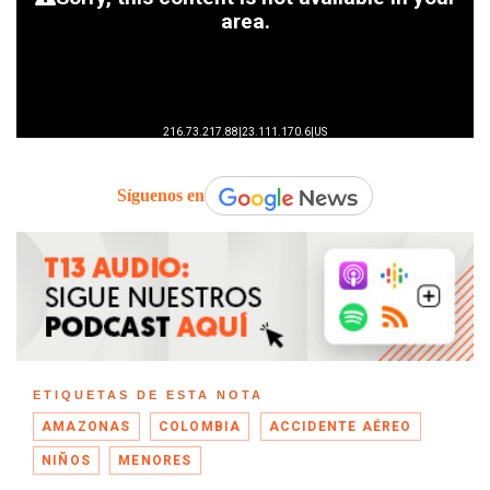
Síguenos en
ETIQUETAS DE ESTA NOTA
AMAZONAS
COLOMBIA
ACCIDENTE AÉREO
NIÑOS
MENORES