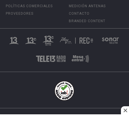
POLÍTICAS COMERCIALES
MEDICIÓN ANTENAS
PROVEEDORES
CONTACTO
BRANDED CONTENT
INÉS MATTE URREJOLA #0848, SANTIAGO, CHILE
FONO (562) 2 251 4000 © TODOS LOS DERECHOS