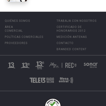
QUIÉNES SOMOS
TRABAJA CON NOSOTROS
ÁREA
CERTIFICADO DE
COMERCIAL
HONORARIOS 2012
POLÍTICAS COMERCIALES
MEDICIÓN ANTENAS
PROVEEDORES
CONTACTO
BRANDED CONTENT