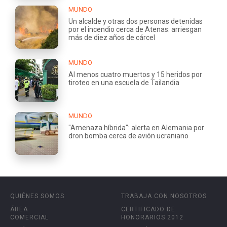
MUNDO
Un alcalde y otras dos personas detenidas
por el incendio cerca de Atenas: arriesgan
más de diez años de cárcel
MUNDO
Al menos cuatro muertos y 15 heridos por
tiroteo en una escuela de Tailandia
MUNDO
"Amenaza híbrida": alerta en Alemania por
dron bomba cerca de avión ucraniano
QUIÉNES SOMOS
TRABAJA CON NOSOTROS
ÁREA
CERTIFICADO DE
COMERCIAL
HONORARIOS 2012