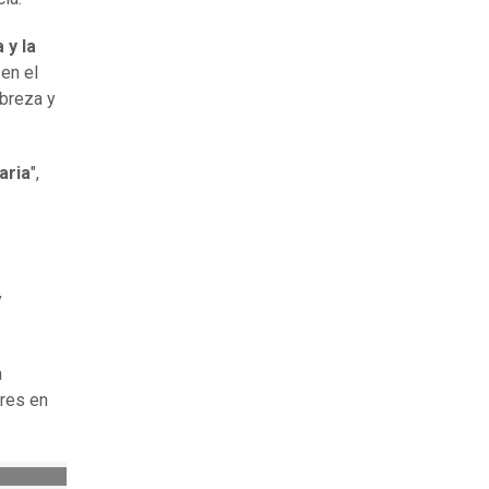
 y la
en el
obreza y
aria
",
y
a
ares en