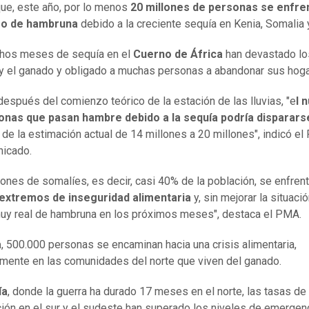
ue, este año, por lo menos
20 millones de personas se enfre
go de hambruna
debido a la creciente sequía en Kenia, Somalia y
hos meses de sequía en el
Cuerno de África
han devastado lo
 y el ganado y obligado a muchas personas a abandonar sus hoga
espués del comienzo teórico de la estación de las lluvias, "e
l 
onas que pasan hambre debido a la sequía podría disparars
de la estimación actual de 14 millones a 20 millones", indicó e
nicado.
lones de somalíes, es decir, casi 40% de la población, se enfren
 extremos de inseguridad alimentaria
y, sin mejorar la situació
uy real de hambruna en los próximos meses", destaca el PMA.
a
, 500.000 personas se encaminan hacia una crisis alimentaria,
mente en las comunidades del norte que viven del ganado.
ía
, donde la guerra ha durado 17 meses en el norte, las tasas de
ción en el sur y el sudeste han superado los niveles de emergen