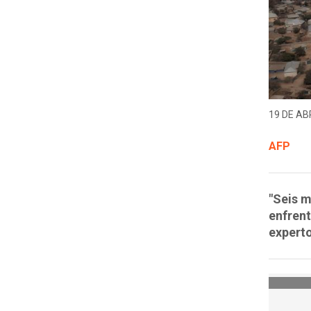
19 DE ABR
AFP
"Seis m
enfrent
experto