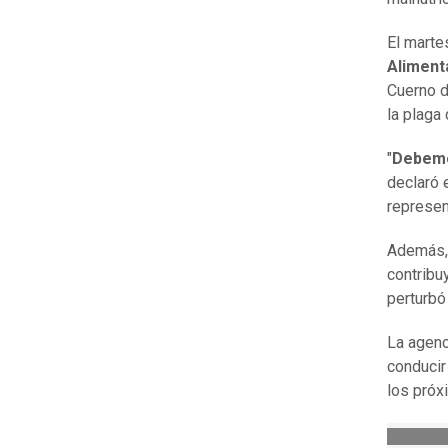
El marte
Aliment
Cuerno d
la plaga
"
Debemo
declaró 
represen
Además
contribu
perturbó
La agenc
conducir
los pró