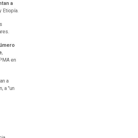
ntan a
 Etiopía.
s
res.
número
e
,
l PMA en
tan a
n, a "un
cia.