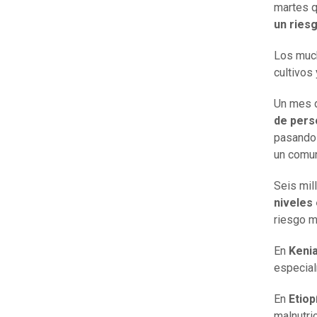
martes q
un ries
Los muc
cultivos
Un mes d
de pers
pasando 
un comu
Seis mil
niveles
riesgo m
En
Keni
especial
En
Etiop
malnutri