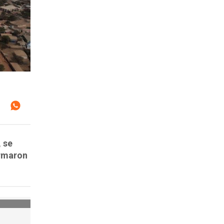
, se
irmaron