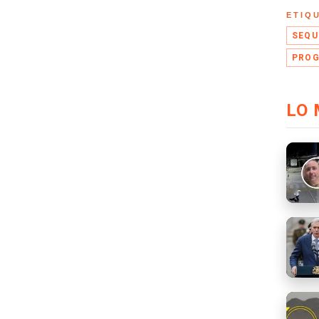
ETIQ
SEQU
PROG
LO 