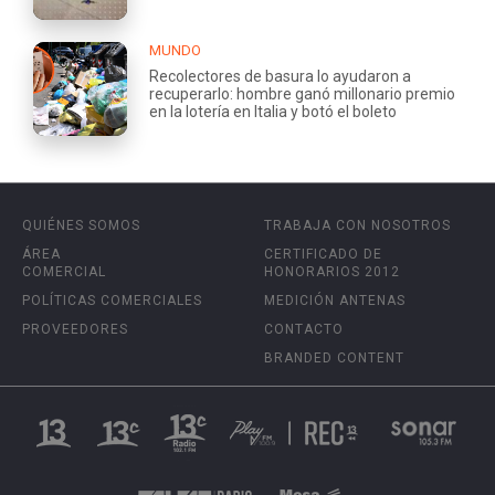
MUNDO
Recolectores de basura lo ayudaron a
recuperarlo: hombre ganó millonario premio
en la lotería en Italia y botó el boleto
QUIÉNES SOMOS
TRABAJA CON NOSOTROS
ÁREA
CERTIFICADO DE
COMERCIAL
HONORARIOS 2012
POLÍTICAS COMERCIALES
MEDICIÓN ANTENAS
PROVEEDORES
CONTACTO
BRANDED CONTENT