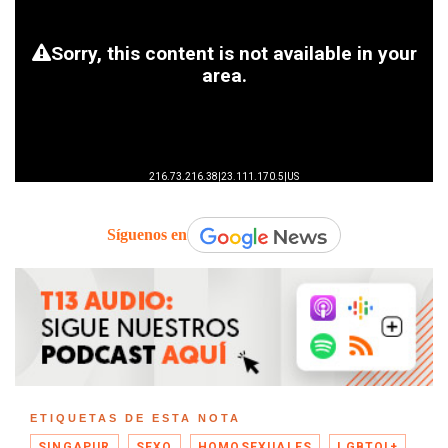
Síguenos en
ETIQUETAS DE ESTA NOTA
SINGAPUR
SEXO
HOMOSEXUALES
LGBTQI+