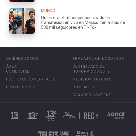
MUNDO
Quién era el influencer asesinado en
transmisión en vivo en México: tenía más de
500 mil seguidores en TikTok
QUIÉNES SOMOS
TRABAJA CON NOSOTROS
ÁREA
CERTIFICADO DE
COMERCIAL
HONORARIOS 2012
POLÍTICAS COMERCIALES
MEDICIÓN ANTENAS
PROVEEDORES
CONTACTO
BRANDED CONTENT