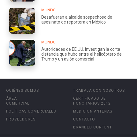
MUNDO
Desafueran a alcalde sospechoso de
asesinato de reportera en México
MUNDO
Autoridades de EE.UU. investigan la corta
distancia que hubo entre el helicóptero de
Trump y un avión comercial
QUIÉNES SOMOS
TRABAJA CON NOSOTROS
ÁREA
CERTIFICADO DE
COMERCIAL
HONORARIOS 2012
POLÍTICAS COMERCIALES
MEDICIÓN ANTENAS
PROVEEDORES
CONTACTO
BRANDED CONTENT