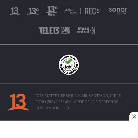
INÉS MATTE URREJOLA #0848, SANTIAGO, CHILE
FONO (562) 2 251 4000 © TODOS LOS DERECHOS
RESERVADOS. 13.CL