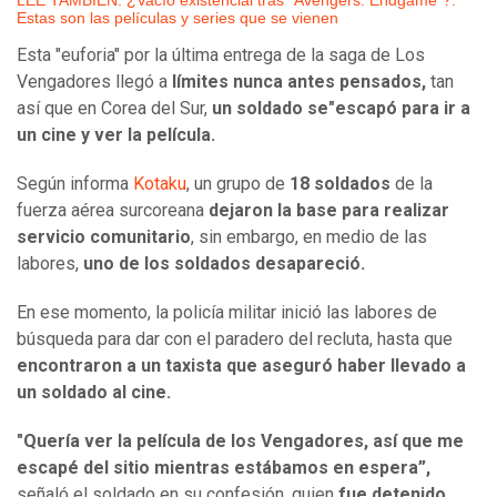
LEE TAMBIÉN: ¿Vacío existencial tras "Avengers: Endgame"?:
Estas son las películas y series que se vienen
Esta "euforia" por la última entrega de la saga de Los
Vengadores llegó a
límites nunca antes pensados,
tan
así que en Corea del Sur,
un soldado se"escapó para ir a
un cine y ver la película.
Según informa
Kotaku
, un grupo de
18 soldados
de la
fuerza aérea surcoreana
dejaron la base para realizar
servicio comunitario
, sin embargo, en medio de las
labores,
uno de los soldados desapareció.
En ese momento, la policía militar inició las labores de
búsqueda para dar con el paradero del recluta, hasta que
encontraron a un taxista que aseguró haber llevado a
un soldado al cine.
"Quería ver la película de los Vengadores, así que me
escapé del sitio mientras estábamos en espera”,
señaló el soldado en su confesión, quien
fue detenido