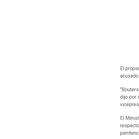
El propio
acusado 
"Bouters
dijo por
vicepres
El Minis
respecto
penitenc