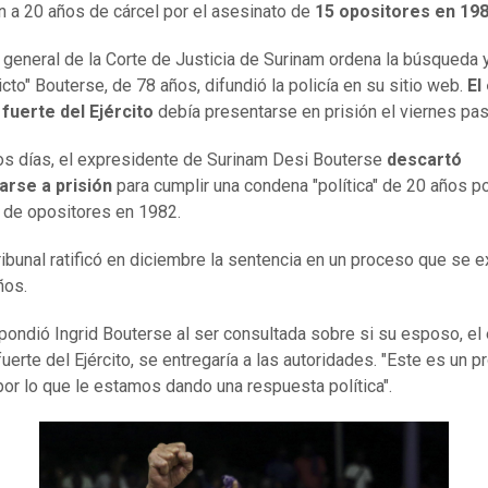
n a 20 años de cárcel por el asesinato de
15 opositores en 198
al general de la Corte de Justicia de Surinam ordena la búsqueda 
icto" Bouterse, de 78 años, difundió la policía en su sitio web.
El
fuerte del Ejército
debía presentarse en prisión el viernes pa
s días, el expresidente de Surinam Desi Bouterse
descartó
arse a prisión
para cumplir una condena "política" de 20 años po
de opositores en 1982.
tribunal ratificó en diciembre la sentencia en un proceso que se 
ños.
spondió Ingrid Bouterse al ser consultada sobre si su esposo, el
uerte del Ejército, se entregaría a las autoridades. "Este es un 
 por lo que le estamos dando una respuesta política".