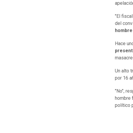
apelació
"El fisc
del conv
hombre 
Hace uno
present
masacre 
Un alto 
por 16 a
"No", re
hombre f
político