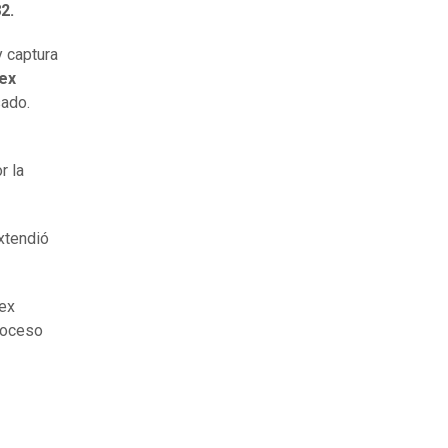
2.
y captura
 ex
sado.
r la
extendió
 ex
proceso