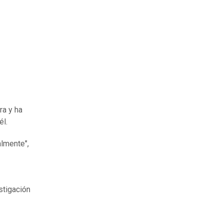
ra y ha
él.
almente",
stigación