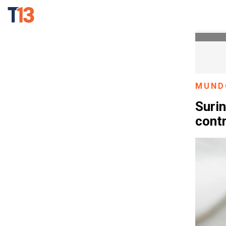
MUND
Suri
cont