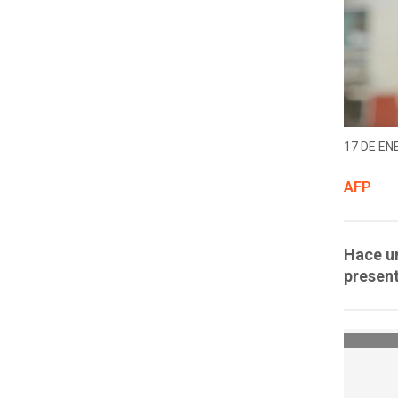
17 DE EN
AFP
Hace un
present