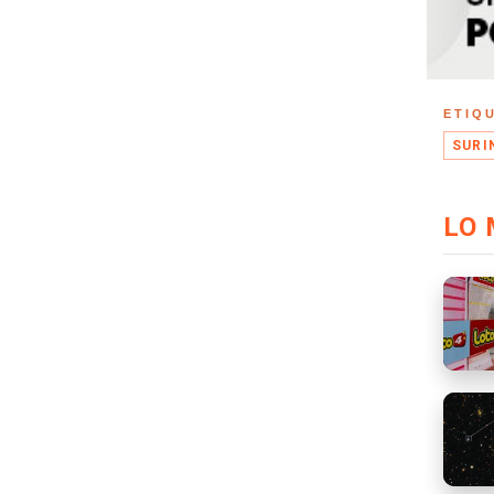
ETIQ
SURI
LO 