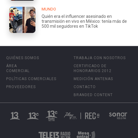
MUNDO
Quién era el influencer asesinado en
transmisión en vivo en México: tenía más de
500 mil seguidores en TikTok
QUIÉNES SOMOS
TRABAJA CON NOSOTROS
ÁREA
CERTIFICADO DE
COMERCIAL
HONORARIOS 2012
POLÍTICAS COMERCIALES
MEDICIÓN ANTENAS
PROVEEDORES
CONTACTO
BRANDED CONTENT