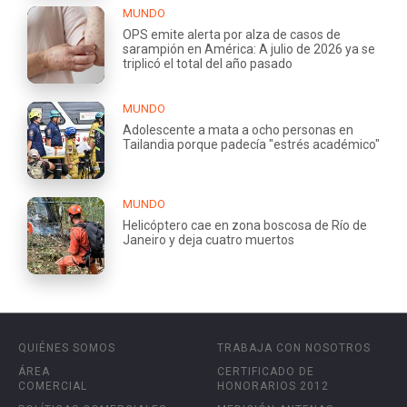
MUNDO
OPS emite alerta por alza de casos de
sarampión en América: A julio de 2026 ya se
triplicó el total del año pasado
MUNDO
Adolescente a mata a ocho personas en
Tailandia porque padecía "estrés académico"
MUNDO
Helicóptero cae en zona boscosa de Río de
Janeiro y deja cuatro muertos
QUIÉNES SOMOS
TRABAJA CON NOSOTROS
ÁREA
CERTIFICADO DE
COMERCIAL
HONORARIOS 2012