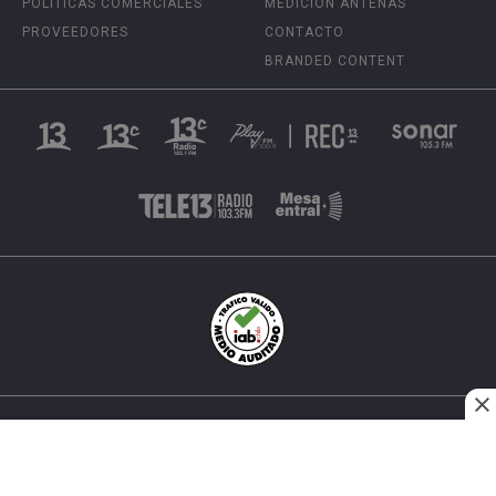
POLÍTICAS COMERCIALES
MEDICIÓN ANTENAS
PROVEEDORES
CONTACTO
BRANDED CONTENT
INÉS MATTE URREJOLA #0848, SANTIAGO, CHILE
FONO (562) 2 251 4000 © TODOS LOS DERECHOS
RESERVADOS. 13.CL