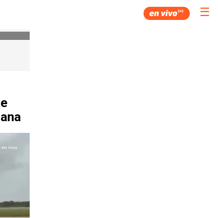
☰
te
cana