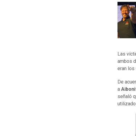
Las víct
ambos d
eran los
De acuer
a
Aiboni
señaló 
utilizad