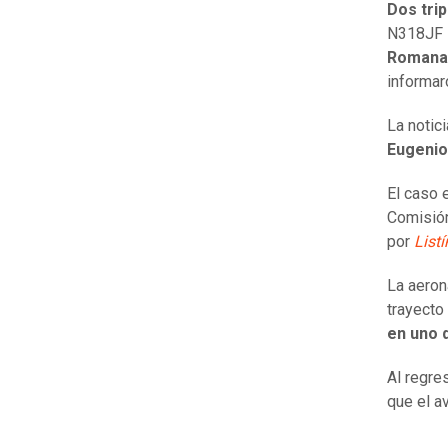
Dos tri
N318JF s
Romana
informa
La notic
Eugeni
El caso 
Comisión
por
Listí
La aeron
trayecto
en uno 
Al regre
que el a