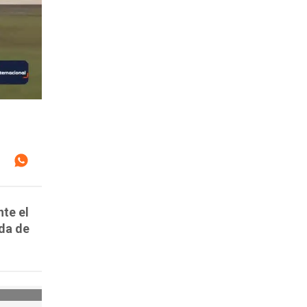
nte el
ida de