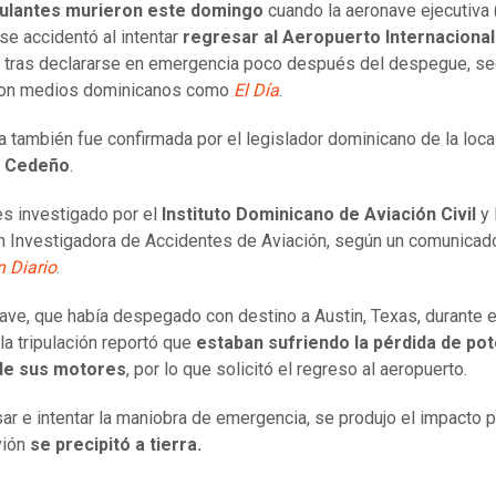
pulantes murieron este domingo
cuando la aeronave ejecutiva (
e accidentó al intentar
regresar al Aeropuerto Internacional
tras declararse en emergencia poco después del despegue, s
ron medios dominicanos como
El Día
.
ia también fue confirmada por el legislador dominicano de la loca
o Cedeño
.
es investigado por el
Instituto Dominicano de Aviación Civil
y 
 Investigadora de Accidentes de Aviación, según un comunicad
n Diario
.
ave, que había despegado con destino a Austin, Texas, durante e
 la tripulación reportó que
estaban sufriendo la pérdida de po
de sus motores
, por lo que solicitó el regreso al aeropuerto.
sar e intentar la maniobra de emergencia, se produjo el impacto 
vión
se precipitó a tierra.