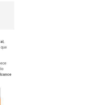
al
,
 que
nece
dio
alcance