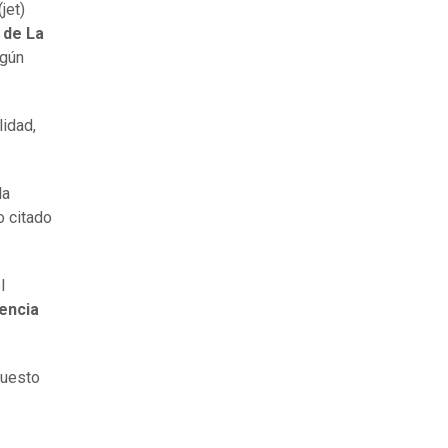
jet)
 de La
egún
lidad,
la
o citado
l
tencia
puesto