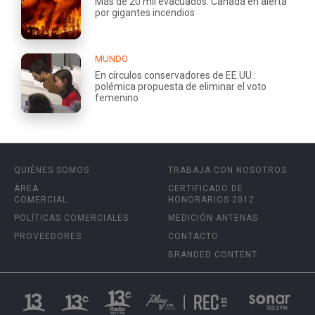
Más de 20 mil evacuados: Canadá en alerta
por gigantes incendios
MUNDO
En círculos conservadores de EE.UU.:
polémica propuesta de eliminar el voto
femenino
QUIÉNES SOMOS
TRABAJA CON NOSOTROS
ÁREA
CERTIFICADO DE
COMERCIAL
HONORARIOS 2012
POLÍTICAS COMERCIALES
MEDICIÓN ANTENAS
PROVEEDORES
CONTACTO
BRANDED CONTENT