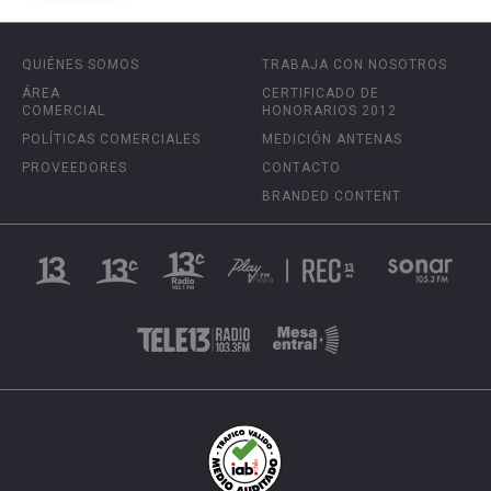
QUIÉNES SOMOS
TRABAJA CON NOSOTROS
ÁREA
CERTIFICADO DE
COMERCIAL
HONORARIOS 2012
POLÍTICAS COMERCIALES
MEDICIÓN ANTENAS
PROVEEDORES
CONTACTO
BRANDED CONTENT