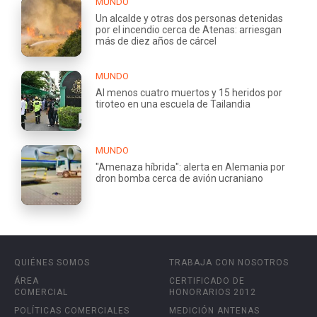
MUNDO
Un alcalde y otras dos personas detenidas
por el incendio cerca de Atenas: arriesgan
más de diez años de cárcel
MUNDO
Al menos cuatro muertos y 15 heridos por
tiroteo en una escuela de Tailandia
MUNDO
"Amenaza híbrida": alerta en Alemania por
dron bomba cerca de avión ucraniano
QUIÉNES SOMOS
TRABAJA CON NOSOTROS
ÁREA
CERTIFICADO DE
COMERCIAL
HONORARIOS 2012
POLÍTICAS COMERCIALES
MEDICIÓN ANTENAS