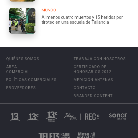
MUNDO
Al menos cuatro muertos y 15 heridos por
tiroteo en una escuela de Tailandia
QUIÉNES SOMOS
TRABAJA CON NOSOTROS
ÁREA
CERTIFICADO DE
COMERCIAL
HONORARIOS 2012
POLÍTICAS COMERCIALES
MEDICIÓN ANTENAS
PROVEEDORES
CONTACTO
BRANDED CONTENT