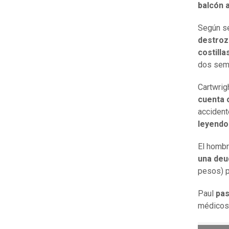
balcón 
Según s
destroz
costilla
dos sema
Cartwrig
cuenta 
accident
leyendo
El hombr
una deu
pesos) p
Paul
pas
médicos 