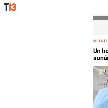
MUND
Un h
soná