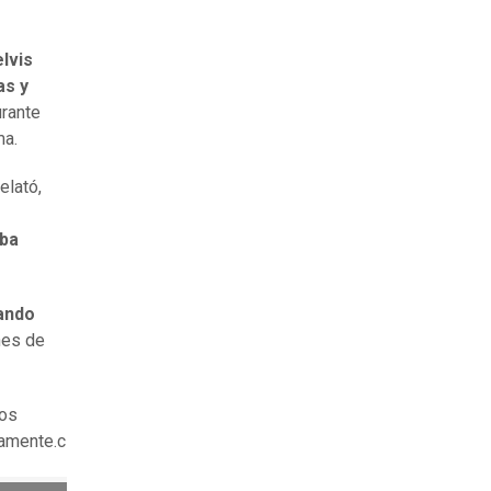
elvis
as y
rante
ma.
elató,
aba
ando
nes de
los
tamente.c