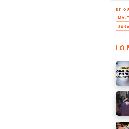
ETIQ
MAL
SON
LO 