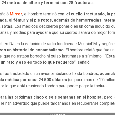
a 24 metros de altura y terminó con 28 fracturas.
eñaló
Mirror
, el hombre terminó con
el cuello fracturado, la p
ada, el fémur y el pie rotos, además de hemorragias intern
s rotas.
Los médicos decidieron ponerlo en un coma inducido du
nas y medias para ayudar a que su cuerpo sanara de mejor for
ht es DJ en la estación de radio londinense MuusicFM, y según r
con un historial de sonambulismo
. El hombre relató que fue un
e, que no estaba borracho ni quiso lastimarse a sí mismo.
“Est
 un rato y eso es todo lo que recuerdo”
, señaló.
e fue trasladado en un avión ambulancia hasta Londres,
acumul
da médica por unos 24.500 dólares
(un poco más de 17 millo
or lo que está reuniendo fondos para poder pagar la factura.
ará las próximas cinco o seis semanas en el hospital
, pero 
le han advertido que puede tardar años en recuperarse comple