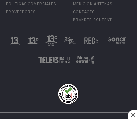
POLÍTICAS COMERCIALES
MEDICIÓN ANTENAS
PROVEEDORES
CONTACTO
BRANDED CONTENT
INÉS MATTE URREJOLA #0848, SANTIAGO, CHILE
FONO (562) 2 251 4000 © TODOS LOS DERECHOS
RESERVADOS. 13.CL