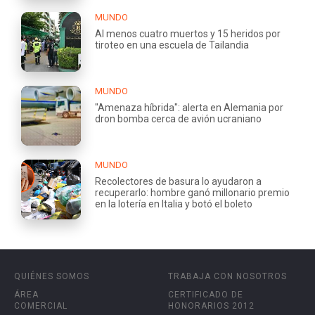
MUNDO
Al menos cuatro muertos y 15 heridos por
tiroteo en una escuela de Tailandia
MUNDO
"Amenaza híbrida": alerta en Alemania por
dron bomba cerca de avión ucraniano
MUNDO
Recolectores de basura lo ayudaron a
recuperarlo: hombre ganó millonario premio
en la lotería en Italia y botó el boleto
QUIÉNES SOMOS
TRABAJA CON NOSOTROS
ÁREA
CERTIFICADO DE
COMERCIAL
HONORARIOS 2012