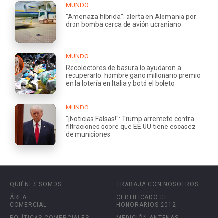
MUNDO
"Amenaza híbrida": alerta en Alemania por
dron bomba cerca de avión ucraniano
MUNDO
Recolectores de basura lo ayudaron a
recuperarlo: hombre ganó millonario premio
en la lotería en Italia y botó el boleto
MUNDO
"¡Noticias Falsas!": Trump arremete contra
filtraciones sobre que EE.UU tiene escasez
de municiones
QUIÉNES SOMOS
TRABAJA CON NOSOTROS
ÁREA
CERTIFICADO DE
COMERCIAL
HONORARIOS 2012
POLÍTICAS COMERCIALES
MEDICIÓN ANTENAS