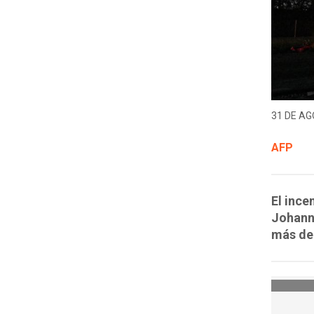
31 DE AG
AFP
El ince
Johann
más de 