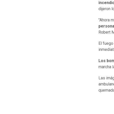
incendi
dijeron 
"Ahora 
persona
Robert M
El fuego
inmediat
Los bom
marcha l
Las imág
ambulanci
quemadas