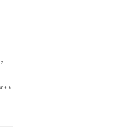
 y
n ella:
s