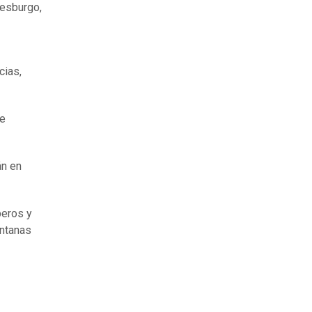
nesburgo,
cias,
de
án en
beros y
entanas