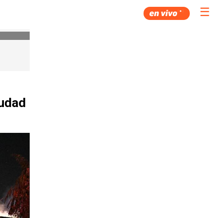
☰
iudad