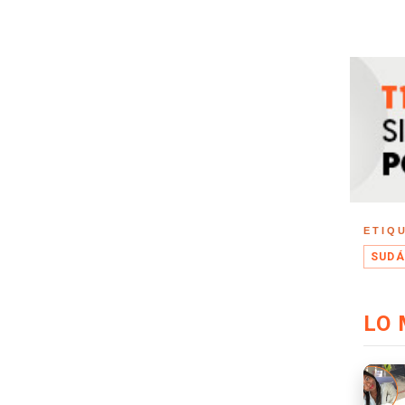
ETIQ
SUDÁ
LO 