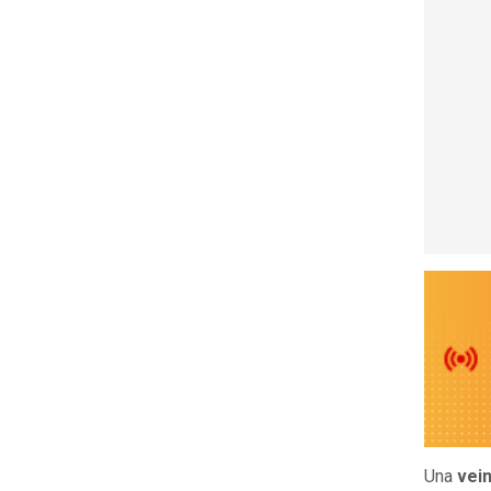
Una
vei