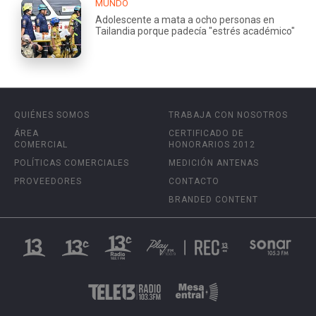
MUNDO
Adolescente a mata a ocho personas en
Tailandia porque padecía "estrés académico"
QUIÉNES SOMOS
TRABAJA CON NOSOTROS
ÁREA
CERTIFICADO DE
COMERCIAL
HONORARIOS 2012
POLÍTICAS COMERCIALES
MEDICIÓN ANTENAS
PROVEEDORES
CONTACTO
BRANDED CONTENT