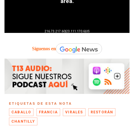
Síguenos en
ETIQUETAS DE ESTA NOTA
CABALLO
FRANCIA
VIRALES
RESTORÁN
CHANTILLY