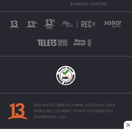
BRANDED CONTENT
INÉS MATTE URREJOLA #0848, SANTIAGO, CHILE
FONO (562) 2 251 4000 © TODOS LOS DERECHOS
RESERVADOS. 13.CL