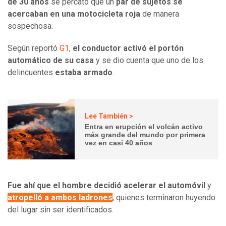
de 30 años
se percató que un
par de sujetos se
acercaban en una motocicleta roja
de manera
sospechosa.
Según reportó
G1
,
el conductor activó el portón
automático de su casa
y se dio cuenta que uno de los
delincuentes
estaba armado
.
Lee También >
Entra en erupción el volcán activo
más grande del mundo por primera
vez en casi 40 años
Fue ahí que el hombre decidió acelerar el automóvil
y
atropelló a ambos ladrones
, quienes terminaron huyendo
del lugar sin ser identificados.