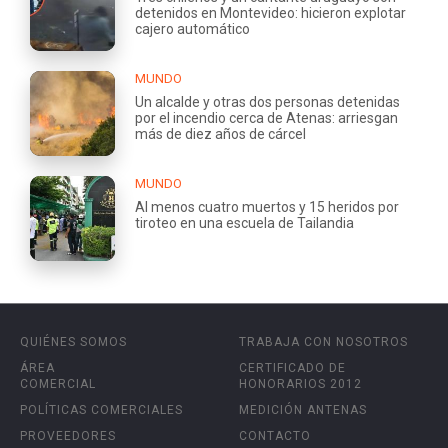
detenidos en Montevideo: hicieron explotar
cajero automático
MUNDO
Un alcalde y otras dos personas detenidas
por el incendio cerca de Atenas: arriesgan
más de diez años de cárcel
MUNDO
Al menos cuatro muertos y 15 heridos por
tiroteo en una escuela de Tailandia
QUIÉNES SOMOS
TRABAJA CON NOSOTROS
ÁREA
CERTIFICADO DE
COMERCIAL
HONORARIOS 2012
POLÍTICAS COMERCIALES
MEDICIÓN ANTENAS
PROVEEDORES
CONTACTO