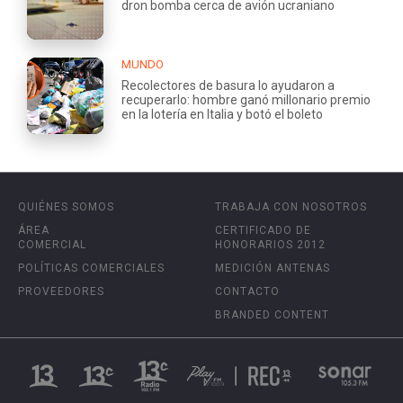
dron bomba cerca de avión ucraniano
MUNDO
Recolectores de basura lo ayudaron a
recuperarlo: hombre ganó millonario premio
en la lotería en Italia y botó el boleto
QUIÉNES SOMOS
TRABAJA CON NOSOTROS
ÁREA
CERTIFICADO DE
COMERCIAL
HONORARIOS 2012
POLÍTICAS COMERCIALES
MEDICIÓN ANTENAS
PROVEEDORES
CONTACTO
BRANDED CONTENT