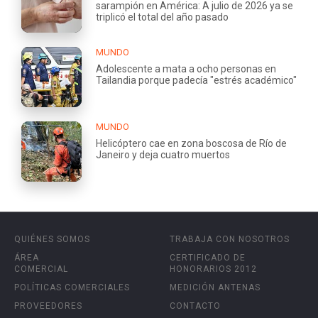
sarampión en América: A julio de 2026 ya se
triplicó el total del año pasado
MUNDO
Adolescente a mata a ocho personas en
Tailandia porque padecía "estrés académico"
MUNDO
Helicóptero cae en zona boscosa de Río de
Janeiro y deja cuatro muertos
QUIÉNES SOMOS
TRABAJA CON NOSOTROS
ÁREA
CERTIFICADO DE
COMERCIAL
HONORARIOS 2012
POLÍTICAS COMERCIALES
MEDICIÓN ANTENAS
PROVEEDORES
CONTACTO