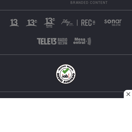
BRANDED CONTENT
INÉS MATTE URREJOLA #0848, SANTIAGO, CHILE
FONO (562) 2 251 4000 © TODOS LOS DERECHOS
RESERVADOS. 13.CL