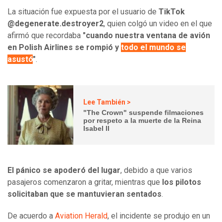
La situación fue expuesta por el usuario de
TikTok
@degenerate.destroyer2
, quien colgó un video en el que
afirmó que recordaba
"cuando nuestra ventana de avión
en Polish Airlines se rompió y
todo el mundo se
asustó
"
.
Lee También >
"The Crown" suspende filmaciones
por respeto a la muerte de la Reina
Isabel II
El pánico se apoderó del lugar
, debido a que varios
pasajeros comenzaron a gritar, mientras que
los pilotos
solicitaban que se mantuvieran sentados
.
De acuerdo a
Aviation Herald
, el incidente se produjo en un