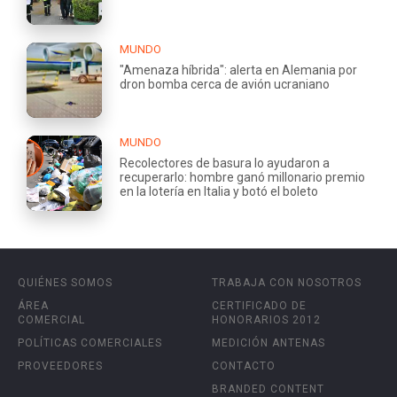
MUNDO
"Amenaza híbrida": alerta en Alemania por
dron bomba cerca de avión ucraniano
MUNDO
Recolectores de basura lo ayudaron a
recuperarlo: hombre ganó millonario premio
en la lotería en Italia y botó el boleto
QUIÉNES SOMOS
TRABAJA CON NOSOTROS
ÁREA
CERTIFICADO DE
COMERCIAL
HONORARIOS 2012
POLÍTICAS COMERCIALES
MEDICIÓN ANTENAS
PROVEEDORES
CONTACTO
BRANDED CONTENT