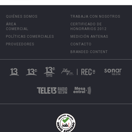
QUIÉNES SOMOS
TRABAJA CON NOSOTROS
ÁREA
CERTIFICADO DE
COMERCIAL
HONORARIOS 2012
POLÍTICAS COMERCIALES
MEDICIÓN ANTENAS
PROVEEDORES
CONTACTO
BRANDED CONTENT