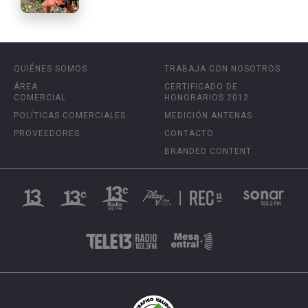
QUIÉNES SOMOS
TRABAJA CON NOSOTROS
ÁREA
CERTIFICADO DE
COMERCIAL
HONORARIOS 2012
POLÍTICAS COMERCIALES
MEDICIÓN ANTENAS
PROVEEDORES
CONTACTO
BRANDED CONTENT