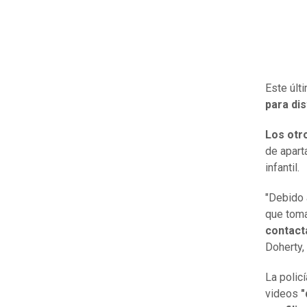
Este últ
para dis
Los otr
de apart
infantil.
"Debido 
que tom
contact
Doherty,
La polic
videos
"