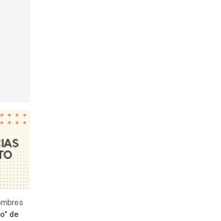
hombres
o" de