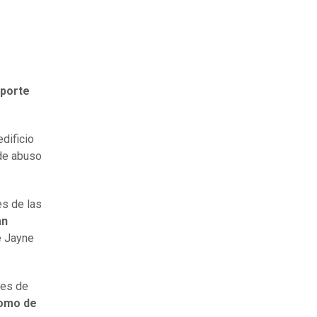
sporte
dificio
 de abuso
es de las
an
e Jayne
les de
como de