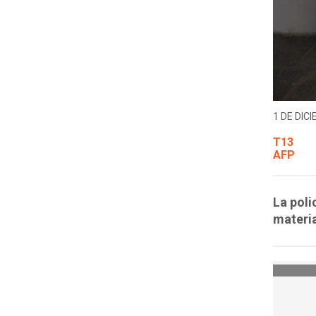
1 DE DICI
T13
AFP
La poli
materia