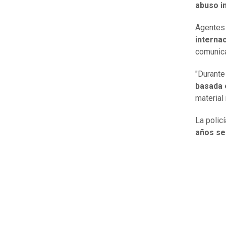
abuso in
Agentes 
internac
comunica
"Durante
basada 
material
La polic
años se