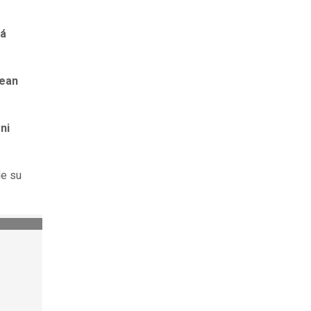
tá
sean
l
ni
de su