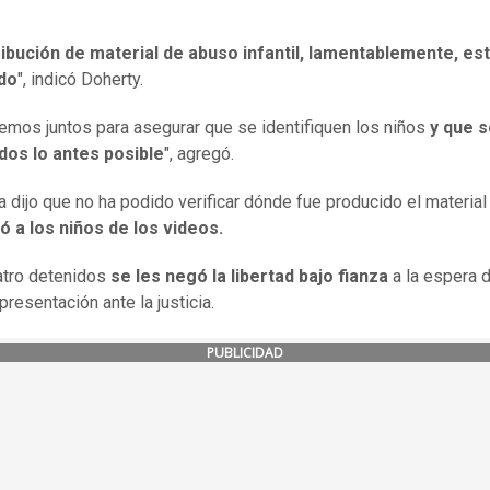
ribución de material de abuso infantil, lamentablemente, es
do
", indicó Doherty.
remos juntos para asegurar que se identifiquen los niños
y que 
dos lo antes posible
", agregó.
ía dijo que no ha podido verificar dónde fue producido el materia
có a los niños de los videos.
atro detenidos
se les negó la libertad bajo fianza
a la espera 
resentación ante la justicia.
PUBLICIDAD