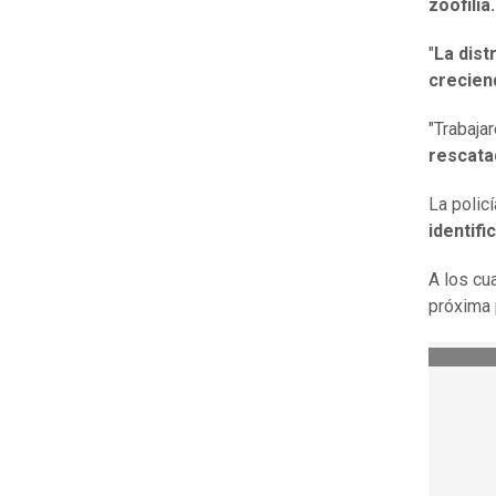
zoofilia.
"
La dist
crecien
"Trabaja
rescata
La polic
identifi
A los cu
próxima p