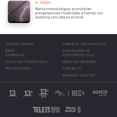
EL TIEMPO
Alerta meteorológica: pronostican
precipitaciones moderadas a fuertes con
isoterma cero alta en el norte
QUIÉNES SOMOS
TRABAJA CON NOSOTROS
ÁREA
CERTIFICADO DE
COMERCIAL
HONORARIOS 2012
POLÍTICAS COMERCIALES
MEDICIÓN ANTENAS
PROVEEDORES
CONTACTO
BRANDED CONTENT