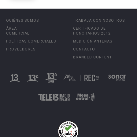
QUIÉNES SOMOS
TRABAJA CON NOSOTROS
ÁREA
CERTIFICADO DE
COMERCIAL
HONORARIOS 2012
POLÍTICAS COMERCIALES
MEDICIÓN ANTENAS
PROVEEDORES
CONTACTO
BRANDED CONTENT