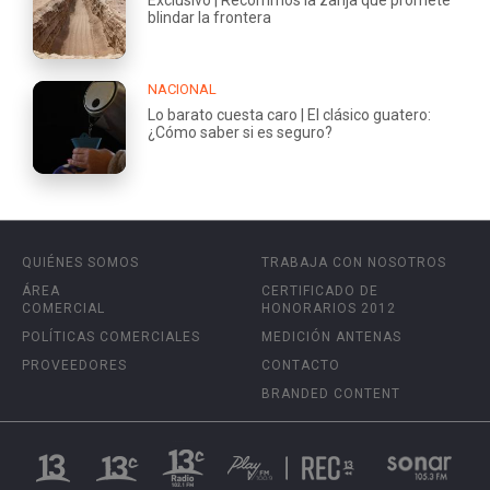
blindar la frontera
NACIONAL
Lo barato cuesta caro | El clásico guatero:
¿Cómo saber si es seguro?
QUIÉNES SOMOS
TRABAJA CON NOSOTROS
ÁREA
CERTIFICADO DE
COMERCIAL
HONORARIOS 2012
POLÍTICAS COMERCIALES
MEDICIÓN ANTENAS
PROVEEDORES
CONTACTO
BRANDED CONTENT