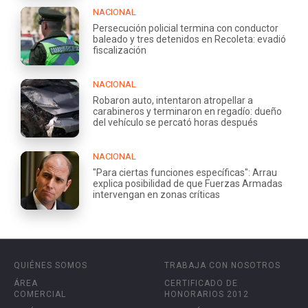
NACIONAL
Persecución policial termina con conductor
baleado y tres detenidos en Recoleta: evadió
fiscalización
NACIONAL
Robaron auto, intentaron atropellar a
carabineros y terminaron en regadío: dueño
del vehículo se percató horas después
NACIONAL
"Para ciertas funciones específicas": Arrau
explica posibilidad de que Fuerzas Armadas
intervengan en zonas críticas
QUIÉNES SOMOS
TRABAJA CON NOSOTROS
ÁREA
CERTIFICADO DE
COMERCIAL
HONORARIOS 2012