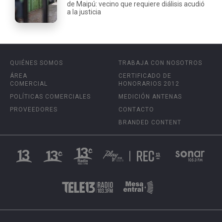
de Maipú: vecino que requiere diálisis acudió
a la justicia
QUIÉNES SOMOS
TRABAJA CON NOSOTROS
ÁREA
CERTIFICADO DE
COMERCIAL
HONORARIOS 2012
POLÍTICAS COMERCIALES
MEDICIÓN ANTENAS
PROVEEDORES
CONTACTO
BRANDED CONTENT